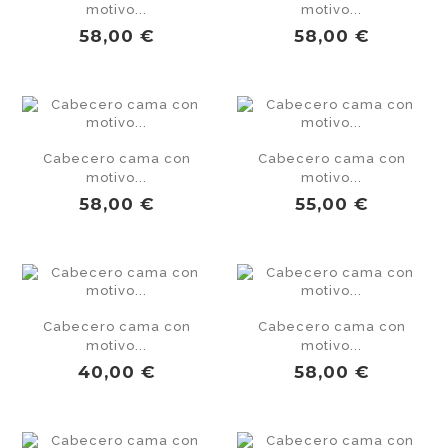
motivo...
motivo...
Precio
Precio
58,00 €
58,00 €
Cabecero cama con
Cabecero cama con
motivo...
motivo...
Precio
Precio
58,00 €
55,00 €
Cabecero cama con
Cabecero cama con
motivo...
motivo...
Precio
Precio
40,00 €
58,00 €