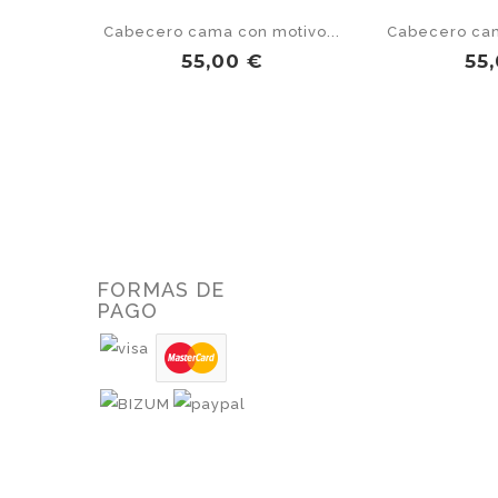
Cabecero cama con motivo...
Cabecero cam
Precio
Pr
55,00 €
55
FORMAS DE
PAGO