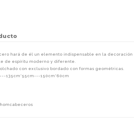
oducto
ecero hará de él un elemento indispensable en la decoración
e de espíritu moderno y diferente.
 acolchado con exclusivo bordado con formas geométricas.
cm---135cm*55cm---150cm*60cm
lhomcabeceros