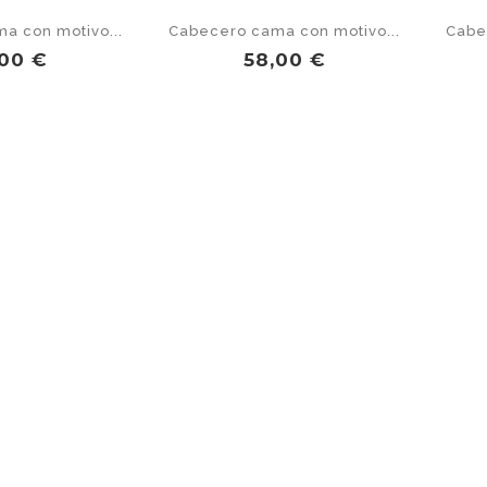
a con motivo...
Cabecero cama con motivo...
Cabe
ecio
Precio
,00 €
58,00 €